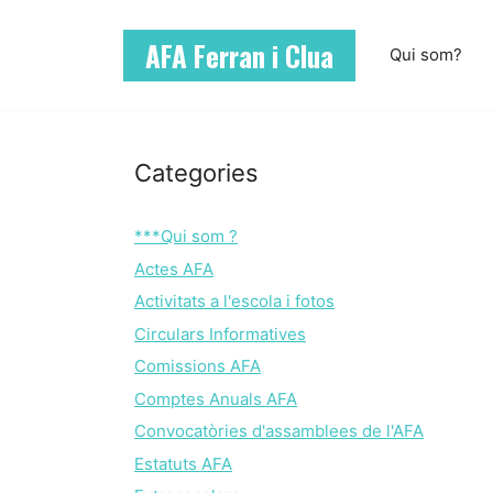
Vés
al
AFA Ferran i Clua
Qui som?
contingut
Categories
***Qui som ?
Actes AFA
Activitats a l'escola i fotos
Circulars Informatives
Comissions AFA
Comptes Anuals AFA
Convocatòries d'assamblees de l'AFA
Estatuts AFA