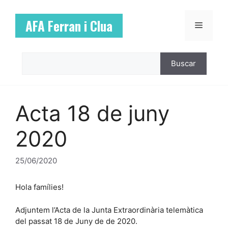
Vés
al
AFA Ferran i Clua
Menú
contingut
Cerca
Buscar
Acta 18 de juny
2020
25/06/2020
Hola famílies!
Adjuntem l’Acta de la Junta Extraordinària telemàtica
del passat 18 de Juny de de 2020.