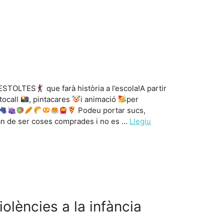
ESTOLTES
que farà història a l’escola!A partir
tocall
, pintacares
i animació
per
Podeu portar sucs,
n de ser coses comprades i no es …
Llegiu
olències a la infància