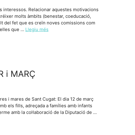
les interessos. Relacionar aquestes motivacions
créixer molts àmbits (benestar, coeducació,
olt del fet que es creïn noves comissions com
uelles que …
Llegiu més
ER i MARÇ
es i mares de Sant Cugat: El dia 12 de març
mb els fills, adreçada a famílies amb infants
erme amb la col·laboració de la Diputació de …